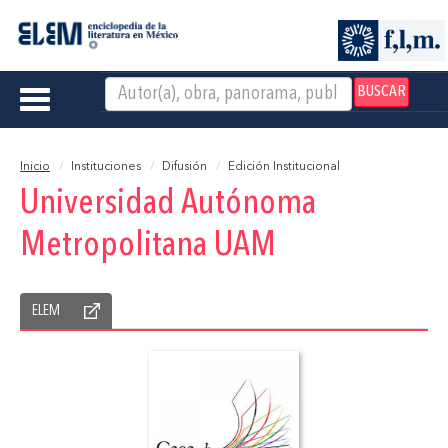
BUSCAR
Toggle
navigation
Inicio
Instituciones
Difusión
Edición Institucional
Universidad Autónoma
Metropolitana UAM
ELEM