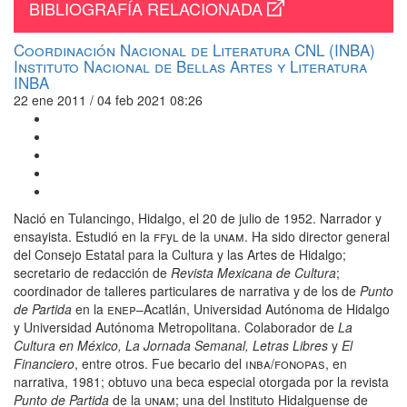
BIBLIOGRAFÍA RELACIONADA
Coordinación Nacional de Literatura CNL (INBA)
Instituto Nacional de Bellas Artes y Literatura
INBA
22 ene 2011 / 04 feb 2021 08:26
Nació en Tulancingo, Hidalgo, el 20 de julio de 1952. Narrador y
ensayista. Estudió en la
ff
y
l
de la
unam
. Ha sido director general
del Consejo Estatal para la Cultura y las Artes de Hidalgo;
secretario de redacción de
Revista Mexicana de Cultura
;
coordinador de talleres particulares de narrativa y de los de
Punto
de Partida
en la
enep
–Acatlán, Universidad Autónoma de Hidalgo
y Universidad Autónoma Metropolitana. Colaborador de
La
Cultura en México, La Jornada Semanal, Letras Libres
y
El
Financiero
, entre otros. Fue becario del
inba
/
fonopas
, en
narrativa, 1981; obtuvo una beca especial otorgada por la revista
Punto de Partida
de la
unam
; una del Instituto Hidalguense de