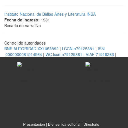
Instituto Nacional de Bellas Artes y Literatura INBA
Fecha de ingreso:
1981
Becario de narrativa
Control de autoridades
BNE.AUTORIDAD XX1058892
|
LCCN n79125381
|
ISNI
0000000081514564
|
WC lccn-n79125381
|
VIAF 71516263
|
Presentación
|
Bienvenida editorial
|
Directorio