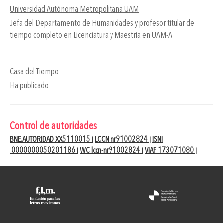
Universidad Autónoma Metropolitana UAM
Jefa del Departamento de Humanidades y profesor titular de
tiempo completo en Licenciatura y Maestría en UAM-A
Casa del Tiempo
Ha publicado
Control de autoridades
BNE.AUTORIDAD XX5110015
LCCN nr91002824
ISNI
|
|
0000000050201186
WC lccn-nr91002824
VIAF 173071080
|
|
|