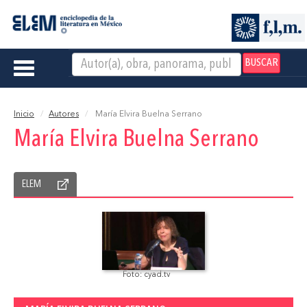
BUSCAR
Toggle
navigation
Inicio
Autores
María Elvira Buelna Serrano
María Elvira Buelna Serrano
ELEM
Foto: cyad.tv