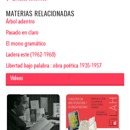
MATERIAS RELACIONADAS
Árbol adentro
Pasado en claro
El mono gramático
Ladera este (1962-1968)
Libertad bajo palabra : obra poética 1935-1957
Videos