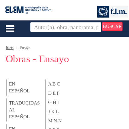
BUSCAR
Toggle
navigation
Inicio
Ensayo
Obras - Ensayo
EN
A B C
ESPAÑOL
D E F
G H I
TRADUCIDAS
AL
J K L
ESPAÑOL
M N N
EN