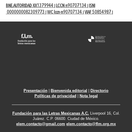
BNE.AUTORIDAD XX1379944
LCCN n90707134
ISNI
|
|
0000000082309773
WC lccn-n90707134
VIAF 50854987
|
|
|
Presentación
|
Bienvenida editorial
|
Directorio
Políticas de privacidad
|
Nota legal
Fundación para las Letras Mexicanas A.C.
Liverpool 16, Col.
Juárez. C.P. 06600. Ciudad de México.
elem.contacto@gmail.com
elem.contacto@flm.org.mx