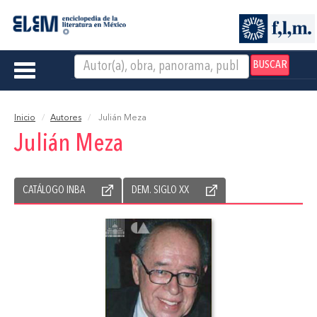
BUSCAR
Toggle
navigation
Inicio
Autores
Julián Meza
Julián Meza
CATÁLOGO INBA
DEM. SIGLO XX