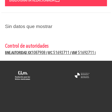
BIBLIOGRAFÍA RELACIONADA
Sin datos que mostrar
Control de autoridades
BNE.AUTORIDAD XX1087908
WC 51692711
VIAF 51692711
|
|
|