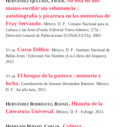
No está en mis
Hernández Quezada, Javier.
manos escribir sin vehemencia :
autobiografía y picaresca en las memorias de
Fray Servando.
México, D. F.: Consejo Nacional para la
Cultura y las Artes (Fondo Editorial Tierra Adentro; 273) /
Dirección General de Publicaciones [CONACULTA], 2003.
Curso Délfico.
Vv aa.
México, D. F.: Instituto Nacional de
Bellas Artes / Ediciones Sin Nombre (Los Libros del Arquero),
2012.
El bosque de la pastora : memoria y
Vv aa.
lucha.
Coordinación de Antonio Hernández Ramírez. México,
D. F.: An.alfa.beta, 2015.
Historia de la
Hernández Rodríguez, Rafael.
Literatura Universal.
México, D. F.: Esfinge, 2013.
Cultura
Herrejón Peredo, Carlos .