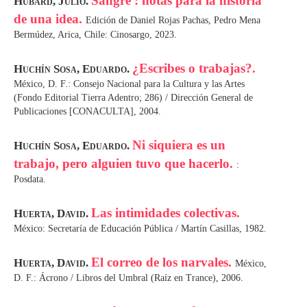
Sangre : notas para la historia
Hubard, Julio.
de una idea.
Edición de Daniel Rojas Pachas, Pedro Mena
Bermúdez, Arica, Chile: Cinosargo, 2023.
¿Escribes o trabajas?.
Huchín Sosa, Eduardo.
México, D. F.: Consejo Nacional para la Cultura y las Artes
(Fondo Editorial Tierra Adentro; 286) / Dirección General de
Publicaciones [CONACULTA], 2004.
Ni siquiera es un
Huchín Sosa, Eduardo.
trabajo, pero alguien tuvo que hacerlo.
:
Posdata.
Las intimidades colectivas.
Huerta, David.
México: Secretaría de Educación Pública / Martín Casillas, 1982.
El correo de los narvales.
Huerta, David.
México,
D. F.: Ácrono / Libros del Umbral (Raíz en Trance), 2006.