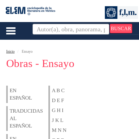
BUSCAR
Toggle
navigation
Inicio
Ensayo
Obras - Ensayo
EN
A B C
ESPAÑOL
D E F
G H I
TRADUCIDAS
AL
J K L
ESPAÑOL
M N N
EN