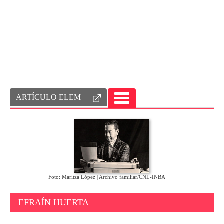
ARTÍCULO ELEM
TOGGLE
NAVIGATION
Foto: Maritza López | Archivo familiar/CNL-INBA
EFRAÍN HUERTA