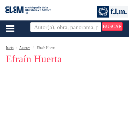
BUSCAR
Toggle
navigation
Inicio
Autores
Efraín Huerta
Efraín Huerta