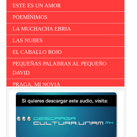
ESTE ES UN AMOR
POEMÍNIMOS
LA MUCHACHA EBRIA
LAS NUBES
EL CABALLO ROJO
PEQUEÑAS PALABRAS AL PEQUEÑO
DAVID
PRAGA, MI NOVIA
SÍLABAS POR EL MAXILAR DE FRANZ
KAFKA
AVENIDA JUÁREZ