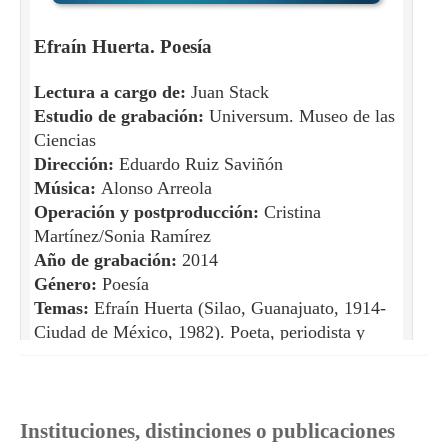
Efraín Huerta. Poesía
Lectura a cargo de:
Juan Stack
Estudio de grabación:
Universum. Museo de las
Ciencias
Dirección:
Eduardo Ruiz Saviñón
Música:
Alonso Arreola
Operación y postproducción:
Cristina
Martínez/Sonia Ramírez
Año de grabación:
2014
Género:
Poesía
Temas:
Efraín Huerta (Silao, Guanajuato, 1914-
Ciudad de México, 1982). Poeta, periodista y
crítico de cine. Fue columnista y colaborador de
diversos medios impresos de la Ciudad de
México, como la revista Taller, en la cual
participó a lado de escritores como Octavio Paz,
Instituciones, distinciones o publicaciones