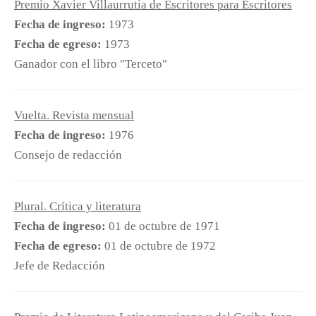
Premio Xavier Villaurrutia de Escritores para Escritores
Tomás Segovia
Fecha de ingreso:
1973
Fecha de egreso:
1973
Editorial:
Tierra Firme. FCE
Ganador con el libro "Terceto"
Lectura a cargo de:
Tomás Segovia
Estudio de grabación:
FIL Guadalajara 09
Dirección:
Margarita Heredia
Vuelta. Revista mensual
Música:
Gustavo Rivero Weber
Fecha de ingreso:
1976
Operación y postproducción:
Sonia Ramírez /
Consejo de redacción
Cristina Martínez
Año de grabación:
2009
Género:
Poesía
Plural. Crítica y literatura
Temas:
Tomás Segovia (Valencia, España, 1927 -
7 de noviembre de 2011), poeta hispano-
Fecha de ingreso:
01 de octubre de 1971
mexicano que desde muy pequeño conoció el
Fecha de egreso:
01 de octubre de 1972
exilio. Realizó estudios de filosofía y literatura en
Jefe de Redacción
la UNAM. Por su trabajo en géneros tan diversos
como poesía, narrativa, ensayo, dramaturgia y
crítica literaria, ha sido galardonado con