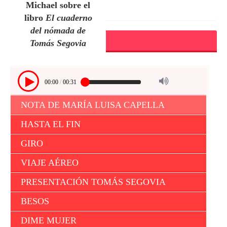
Michael sobre el
libro
El cuaderno
del nómada de
Audio
Tomás Segovia
00:00
/
00:31
NOTA DE MARÍA LUISA CAPELLA
HASTA EL FIN
GIRO
VIAJE AÉREO
PRESENTACIÓN TOMÁS SEGOVIA
BESOS
DIME MUJER