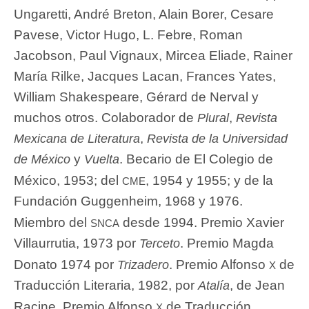
Ungaretti, André Breton, Alain Borer, Cesare
Pavese, Victor Hugo, L. Febre, Roman
Jacobson, Paul Vignaux, Mircea Eliade, Rainer
María Rilke, Jacques Lacan, Frances Yates,
William Shakespeare, Gérard de Nerval y
muchos otros. Colaborador de
,
Plural
Revista
,
Mexicana de Literatura
Revista de la Universidad
y
. Becario de El Colegio de
de México
Vuelta
cme
México, 1953; del
, 1954 y 1955; y de la
Fundación Guggenheim, 1968 y 1976.
snca
Miembro del
desde 1994. Premio Xavier
Villaurrutia, 1973 por
. Premio Magda
Terceto
x
Donato 1974 por
. Premio Alfonso
de
Trizadero
Traducción Literaria, 1982, por
, de Jean
Atalía
x
Racine. Premio Alfonso
de Traducción