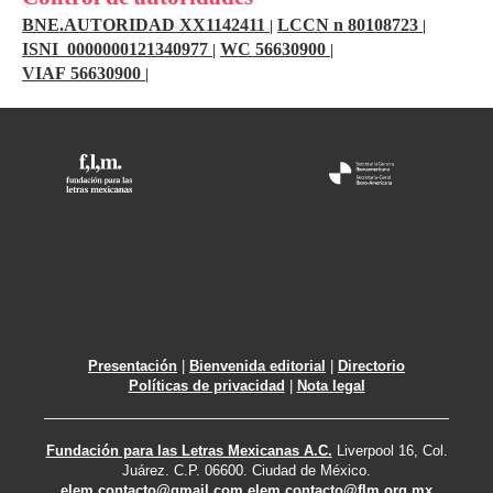
BNE.AUTORIDAD XX1142411
LCCN n 80108723
|
|
ISNI 0000000121340977
WC 56630900
|
|
VIAF 56630900
|
Presentación
|
Bienvenida editorial
|
Directorio
Políticas de privacidad
|
Nota legal
Fundación para las Letras Mexicanas A.C.
Liverpool 16, Col.
Juárez. C.P. 06600. Ciudad de México.
elem.contacto@gmail.com
elem.contacto@flm.org.mx