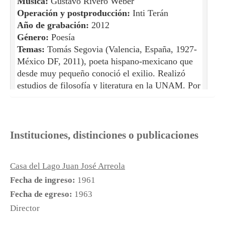
Música:
Gustavo Rivero Weber
Operación y postproducción:
Inti Terán
Año de grabación:
2012
Género:
Poesía
Temas:
Tomás Segovia (Valencia, España, 1927-
México DF, 2011), poeta hispano-mexicano que
desde muy pequeño conoció el exilio. Realizó
estudios de filosofía y literatura en la UNAM. Por
su trabajo en géneros tan diversos como poesía,
narrativa, ensayo, dramaturgia y crítica literaria,
fue galardonado con importantes distinciones
como el Premio Nacional de Traducción Literaria
Instituciones, distinciones o publicaciones
Alfonso X (en tres ocasiones), el Premio Octavio
Paz de Poesía y Ensayo, el Premio de Literatura
Casa del Lago Juan José Arreola
Latinoamericana y del Caribe Juan Rulfo y el
Fecha de ingreso:
1961
Premio Internacional de Poesía Federico García
Lorca. A continuación reproducimos una breve
Fecha de egreso:
1963
selección de poemas inéditos en voz de María
Director
Luisa Capella, compañera del poeta hasta el