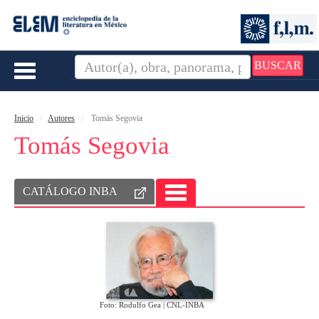
BUSCAR
Toggle
navigation
Inicio
Autores
Tomás Segovia
Tomás Segovia
CATÁLOGO INBA
TOGGLE
NAVIGATION
Foto: Rodulfo Gea | CNL-INBA