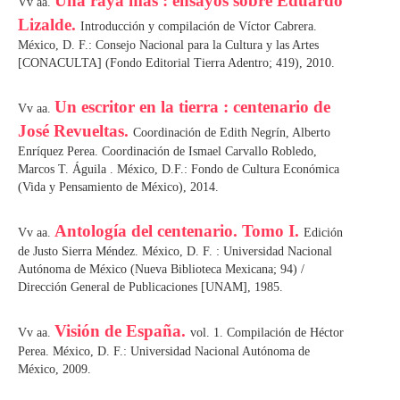
Una raya más : ensayos sobre Eduardo
Vv aa.
Lizalde.
Introducción y compilación de Víctor Cabrera.
México, D. F.: Consejo Nacional para la Cultura y las Artes
[CONACULTA] (Fondo Editorial Tierra Adentro; 419), 2010.
Un escritor en la tierra : centenario de
Vv aa.
José Revueltas.
Coordinación de Edith Negrín, Alberto
Enríquez Perea. Coordinación de Ismael Carvallo Robledo,
Marcos T. Águila . México, D.F.: Fondo de Cultura Económica
(Vida y Pensamiento de México), 2014.
Antología del centenario. Tomo I.
Vv aa.
Edición
de Justo Sierra Méndez. México, D. F. : Universidad Nacional
Autónoma de México (Nueva Biblioteca Mexicana; 94) /
Dirección General de Publicaciones [UNAM], 1985.
Visión de España.
Vv aa.
vol. 1. Compilación de Héctor
Perea. México, D. F.: Universidad Nacional Autónoma de
México, 2009.