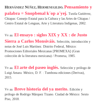
Pensamiento y
Hernández Núñez, Hermenegildo.
palabra = Snopbenal k´op a´yej.
Tuxtla Gutiérrez,
Chiapas: Consejo Estatal para la Cultura y las Artes de Chiapas /
Centro Estatal de Lenguas, Arte y Literatura Indígenas, 2002.
El ensayo : siglos XIX y XX : de Justo
Vv aa.
Sierra a Carlos Monsiváis.
Selección, introducción y
notas de José Luis Martínez. Distrito Federal, México:
Promociones Editoriales Mexicanas [PROMEXA] (Gran
colección de la literatura mexicana) / Promexa, 1985.
El arte del paseo inglés.
Vv aa.
Selección y prólogo de
Luigi Amara. México, D. F. : Tumbona ediciones (Derivas),
2015.
Breve historia del ya merito.
Vv aa.
Edición y
prólogo de Rodrigo Márquez Tizano. Ciudad de México: Sexto
Piso, 2018.