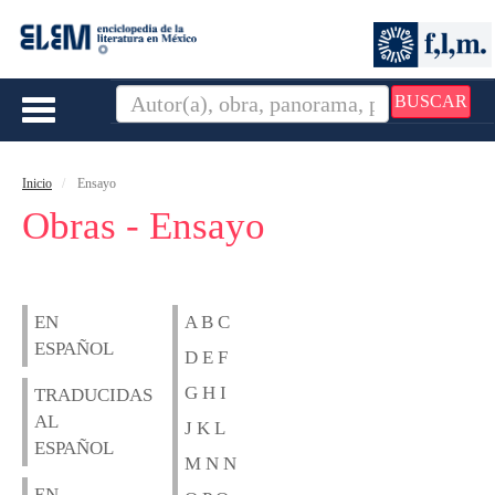
BUSCAR
Toggle
navigation
Inicio
Ensayo
Obras - Ensayo
EN
A B C
ESPAÑOL
D E F
G H I
TRADUCIDAS
AL
J K L
ESPAÑOL
M N N
EN