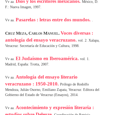
Dios y los escritores mexicanos.
Vv aa.
México, D.
F.: Nueva Imagen, 1997.
Pasarelas : letras entre dos mundos.
Vv aa.
.
Voces diversas :
Cruz Meza, Carlos Manuel.
antología del ensayo veracruzano.
vol. 2. Xalapa,
Veracruz: Secretaría de Educación y Cultura, 1998.
El Judaísmo en Iberoamérica.
Vv aa.
vol. 1.
Madrid, España: Trotta, 2007.
Antología del ensayo literario
Vv aa.
veracruzano : 1950-2010.
Prólogo de Rodolfo
Mendoza, Julián Osorno, Emiliano Zapata, Veracruz: Editora del
Gobierno del Estado de Veracruz (Ensayos), 2014.
Acontecimiento y expresión literaria :
Vv aa.
estudios sobre Deleuze.
Coordinación de Patricia