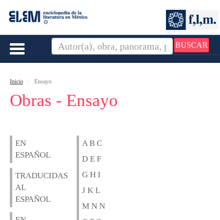
BUSCAR
Toggle
navigation
Inicio
Ensayo
Obras - Ensayo
EN
A B C
ESPAÑOL
D E F
G H I
TRADUCIDAS
AL
J K L
ESPAÑOL
M N N
EN