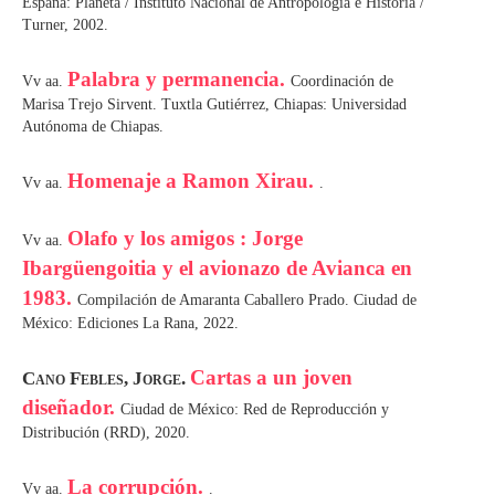
España: Planeta / Instituto Nacional de Antropología e Historia /
Turner, 2002.
Palabra y permanencia.
Vv aa.
Coordinación de
Marisa Trejo Sirvent. Tuxtla Gutiérrez, Chiapas: Universidad
Autónoma de Chiapas.
Homenaje a Ramon Xirau.
Vv aa.
.
Olafo y los amigos : Jorge
Vv aa.
Ibargüengoitia y el avionazo de Avianca en
1983.
Compilación de Amaranta Caballero Prado. Ciudad de
México: Ediciones La Rana, 2022.
Cartas a un joven
Cano Febles, Jorge.
diseñador.
Ciudad de México: Red de Reproducción y
Distribución (RRD), 2020.
La corrupción.
Vv aa.
.