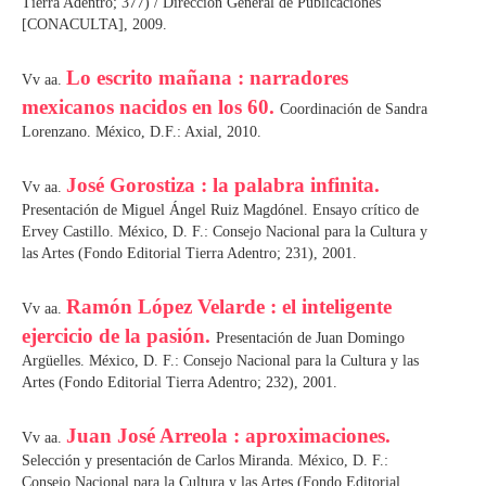
Tierra Adentro; 377) / Dirección General de Publicaciones
[CONACULTA], 2009.
Lo escrito mañana : narradores
Vv aa.
mexicanos nacidos en los 60.
Coordinación de Sandra
Lorenzano. México, D.F.: Axial, 2010.
José Gorostiza : la palabra infinita.
Vv aa.
Presentación de Miguel Ángel Ruiz Magdónel. Ensayo crítico de
Ervey Castillo. México, D. F.: Consejo Nacional para la Cultura y
las Artes (Fondo Editorial Tierra Adentro; 231), 2001.
Ramón López Velarde : el inteligente
Vv aa.
ejercicio de la pasión.
Presentación de Juan Domingo
Argüelles. México, D. F.: Consejo Nacional para la Cultura y las
Artes (Fondo Editorial Tierra Adentro; 232), 2001.
Juan José Arreola : aproximaciones.
Vv aa.
Selección y presentación de Carlos Miranda. México, D. F.:
Consejo Nacional para la Cultura y las Artes (Fondo Editorial