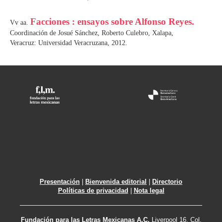
Facciones : ensayos sobre Alfonso Reyes.
Vv aa.
Coordinación de Josué Sánchez, Roberto Culebro, Xalapa,
Veracruz: Universidad Veracruzana, 2012.
Presentación
|
Bienvenida editorial
|
Directorio
Políticas de privacidad
|
Nota legal
Fundación para las Letras Mexicanas A.C.
Liverpool 16, Col.