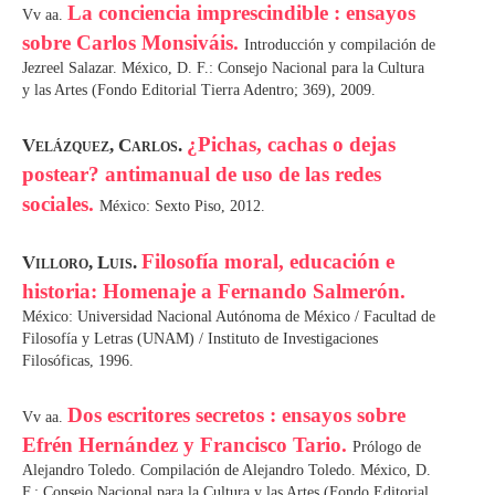
La conciencia imprescindible : ensayos
Vv aa.
sobre Carlos Monsiváis.
Introducción y compilación de
Jezreel Salazar. México, D. F.: Consejo Nacional para la Cultura
y las Artes (Fondo Editorial Tierra Adentro; 369), 2009.
¿Pichas, cachas o dejas
Velázquez, Carlos.
postear? antimanual de uso de las redes
sociales.
México: Sexto Piso, 2012.
Filosofía moral, educación e
Villoro, Luis.
historia: Homenaje a Fernando Salmerón.
México: Universidad Nacional Autónoma de México / Facultad de
Filosofía y Letras (UNAM) / Instituto de Investigaciones
Filosóficas, 1996.
Dos escritores secretos : ensayos sobre
Vv aa.
Efrén Hernández y Francisco Tario.
Prólogo de
Alejandro Toledo. Compilación de Alejandro Toledo. México, D.
F.: Consejo Nacional para la Cultura y las Artes (Fondo Editorial