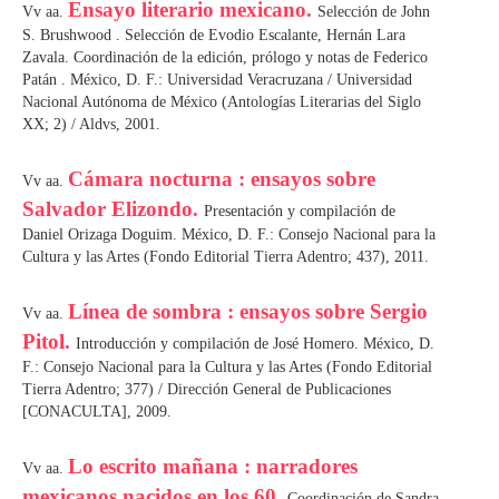
Ensayo literario mexicano.
Vv aa.
Selección de John
S. Brushwood . Selección de Evodio Escalante, Hernán Lara
Zavala. Coordinación de la edición, prólogo y notas de Federico
Patán . México, D. F.: Universidad Veracruzana / Universidad
Nacional Autónoma de México (Antologías Literarias del Siglo
XX; 2) / Aldvs, 2001.
Cámara nocturna : ensayos sobre
Vv aa.
Salvador Elizondo.
Presentación y compilación de
Daniel Orizaga Doguim. México, D. F.: Consejo Nacional para la
Cultura y las Artes (Fondo Editorial Tierra Adentro; 437), 2011.
Línea de sombra : ensayos sobre Sergio
Vv aa.
Pitol.
Introducción y compilación de José Homero. México, D.
F.: Consejo Nacional para la Cultura y las Artes (Fondo Editorial
Tierra Adentro; 377) / Dirección General de Publicaciones
[CONACULTA], 2009.
Lo escrito mañana : narradores
Vv aa.
mexicanos nacidos en los 60.
Coordinación de Sandra