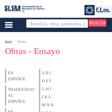
BUSCAR
Toggle
navigation
Inicio
Ensayo
Obras - Ensayo
EN
A B C
ESPAÑOL
D E F
G H I
TRADUCIDAS
AL
J K L
ESPAÑOL
M N N
EN