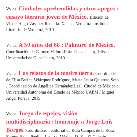
Ciudades aprehendidas y otros apegos :
Vv aa.
ensayo literario joven de México.
Edición de
Víctor Hugo Vásquez Rentería. Xalapa, Veracruz: Instituto
Literario de Veracruz, 2019.
A 50 años del 68 : Palinuro de México.
Vv aa.
Coordinación de Carmen Villoro Ruiz. Guadalajara, Jalisco:
Universidad de Guadalajara, 2019.
Los relatos de la madre tierra.
Vv aa.
Coordinación
de Elisa Bertha Velázquez Rodríguez, María Luisa Quintero Soto
. Coordinación de Angélica Hernández Leal. Ciudad de México :
Universidad Autónoma del Estado de México UAEM / Miguel
Ángel Porrúa, 2019.
Juego de espejos, visión
Vv aa.
multidisciplinaria : homenaje a Jorge Luis
Borges.
Coordinación editorial de Rosa Campos de la Rosa.
Fotografía de Paulina Lavista. México, D. F. : El Colegio