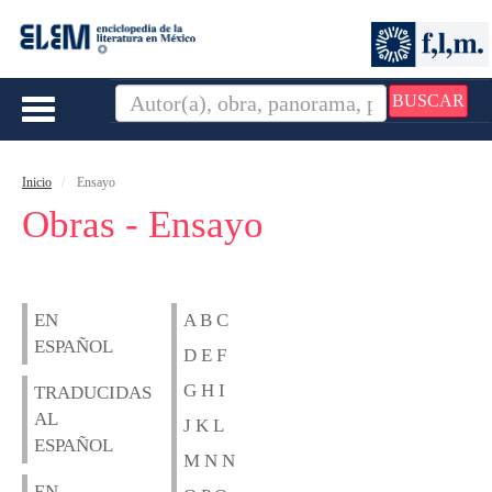
BUSCAR
Toggle
navigation
Inicio
Ensayo
Obras - Ensayo
EN
A B C
ESPAÑOL
D E F
G H I
TRADUCIDAS
AL
J K L
ESPAÑOL
M N N
EN