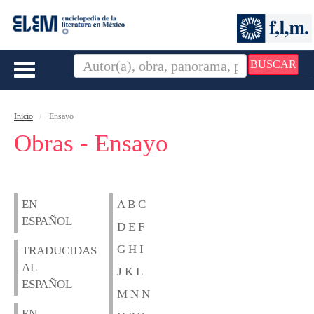
BUSCAR
Toggle
navigation
Inicio
Ensayo
Obras - Ensayo
EN
A B C
ESPAÑOL
D E F
G H I
TRADUCIDAS
AL
J K L
ESPAÑOL
M N N
EN