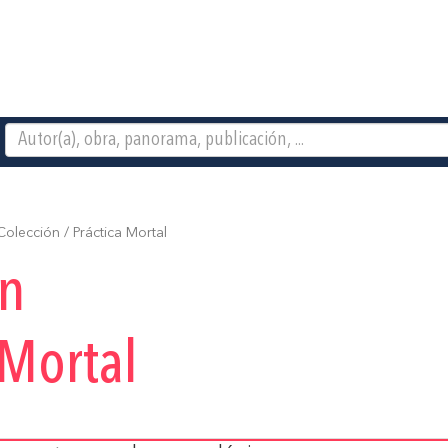
olección / Práctica Mortal
ón
 Mortal