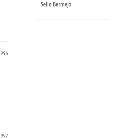
Sello Bermejo
1996
1997