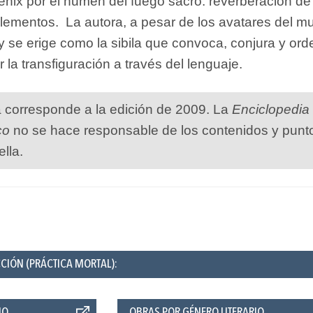
fénix por el numen del fuego sacro: reverberación de
elementos. La autora, a pesar de los avatares del m
 se erige como la sibila que convoca, conjura y or
 la transfiguración a través del lenguaje.
a corresponde a la edición de 2009. La
Enciclopedia
co
no se hace responsable de los contenidos y punt
ella.
CCIÓN (PRÁCTICA MORTAL):
ÑO
OBRAS POR GÉNERO LITERARIO