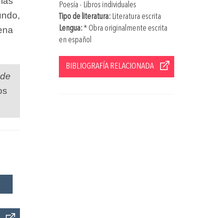
 las
Poesía - Libros individuales
undo,
Tipo de literatura:
Literatura escrita
Lengua:
* Obra originalmente escrita
dena
en español
BIBLIOGRAFÍA RELACIONADA
 de
os