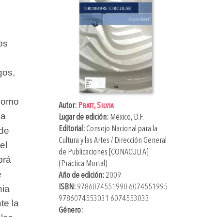
os
gos,
 como
Autor:
Pratt, Silvia
la
Lugar de edición:
México, D.F.
Editorial:
Consejo Nacional para la
 de
Cultura y las Artes / Dirección General
el
de Publicaciones [CONACULTA]
brá
(Práctica Mortal)
e
Año de edición:
2009
ISBN:
9786074551990 6074551995
nia
9786074553031 6074553033
te la
Género: