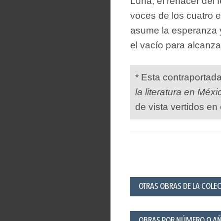
Luna, el renacer del 
voces de los cuatro 
asume la esperanza y
el vacío para alcanzar
* Esta contraportad
la literatura en Méxi
de vista vertidos en 
OTRAS OBRAS DE LA COLE
OBRAS POR NÚMERO O A