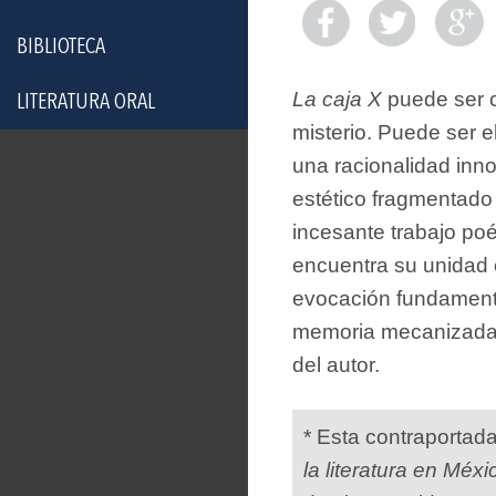
BIBLIOTECA
La caja X
puede ser c
LITERATURA ORAL
misterio. Puede ser e
una racionalidad in
estético fragmentad
incesante trabajo po
encuentra su unidad e
evocación fundamenta
memoria mecanizada d
del autor.
* Esta contraportad
la literatura en Méxi