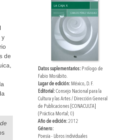
l
 y
rio
s de
ica,
Datos suplementarios:
Prólogo de
Fabio Morábito
.
la
Lugar de edición:
México, D. F.
Editorial:
Consejo Nacional para la
da
Cultura y las Artes / Dirección General
de Publicaciones [CONACULTA]
(Práctica Mortal; 0)
Año de edición:
2012
 de
Género:
os
Poesía - Libros individuales