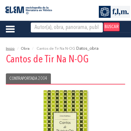
BUSCAR
Toggle
navigation
Datos_obra
Inicio
Obra
Cantos de Tir Na N-OG
Cantos de Tir Na N-OG
CONTRAPORTADA 2004