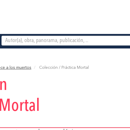
ece a los muertos
Colección / Práctica Mortal
ón
 Mortal