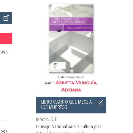
1996
Usted consultaba:
Arrieta Munguía,
Autor:
Adriana
LIBRO CUARTO QUE MECE A
LOS MUERTOS
México, D. F.
Consejo Nacional para la Cultura y las
1996