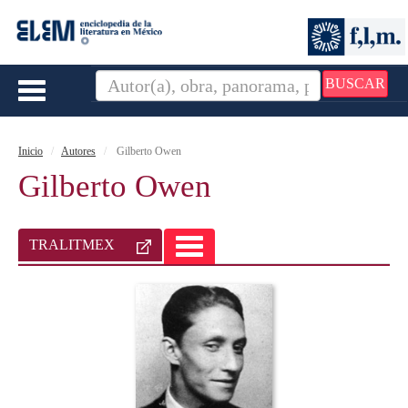
BUSCAR
Toggle
navigation
Inicio
Autores
Gilberto Owen
Gilberto Owen
TRALITMEX
TOGGLE
NAVIGATION