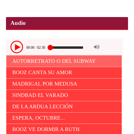
Audio
00:00
/
02:30
AUTORRETRATO O DEL SUBWAY
BOOZ CANTA SU AMOR
MADRIGAL POR MEDUSA
SINDBAD EL VARADO
DE LA ARDUA LECCIÓN
ESPERA, OCTUBRE...
BOOZ VE DORMIR A RUTH