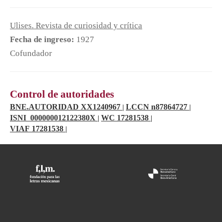
correspondencia con las vanguardias
internacionales. Owen participó en la fundación
Ulises. Revista de curiosidad y crítica
del Teatro Ulises, involucrándose en la
Fecha de ingreso:
1927
traducción, la dirección y la actuación de las
Cofundador
obras que se presentaban en compañía de
Salvador Novo, Celestino Gorostiza, Xavier
Villaurrutia y Carlos Lazo. Agradecemos la
colaboración musical de Gustavo Rivero Weber.
Control de autoridades
D.R. © UNAM 2013
BNE.AUTORIDAD XX1240967
LCCN n87864727
|
|
ISNI 000000012122380X
WC 17281538
|
|
VIAF 17281538
|