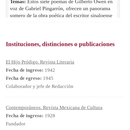
Temas:
Estos siete poemas de Gilberto Owen en
voz de Gabriel Pingarrón, ofrecen un panorama
somero de la obra poética del escritor sinaloense
que perteneció al grupo Contemporáneos, pilar
fundamental de la literatura de nuestro país en el
siglo pasado. Recogidos en la antología La poesía
mexicana del siglo XX, los poemas que se
Instituciones, distinciones o publicaciones
presentan pertenecen a las obras Línea, Poesía y
prosa y Perseo vencido, éste último quizá el más
El Hijo Pródigo. Revista Literaria
emblemático de la obra de Owen. Gilberto Owen
Fecha de ingreso:
1942
(Rosario, Sinaloa, 1905-Filadelfia, Estados
Unidos, 1952) poeta, narrador y dramaturgo
Fecha de egreso:
1945
desempeñó diversos cargos diplomáticos en
Colaborador y jefe de Redacción
representaciones de México en el exterior.
Incluso, al morir, era vicecónsul en Filadelfia. La
obra de Owen, al igual que la del resto de los
Contemporáneos. Revista Mexicana de Cultura
artistas del grupo Contemporáneos, se caracterizó
Fecha de ingreso:
1928
por la exploración en temas universales, el
Fundador
alejamiento de la estética nacionalista y la