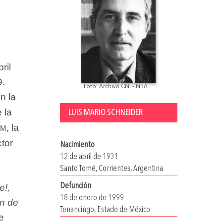
ril
9.
Foto: Archivo CNL-INBA
n la
 la
LUIS MARIO SCHNEIDER
am
, la
ctor
Nacimiento
12 de abril de 1931
Santo Tomé, Corrientes, Argentina
Defunción
e!,
18 de enero de 1999
ón de
Tenancingo, Estado de México
e