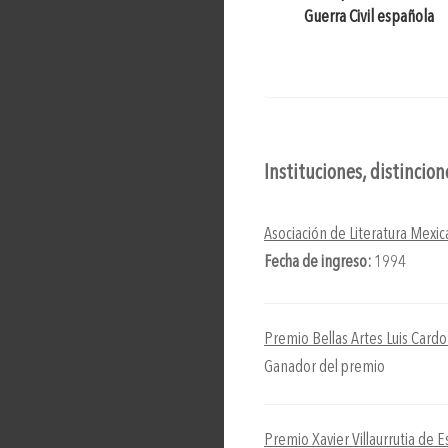
Guerra Civil española
Instituciones, distincio
Asociación de Literatura Mexi
Fecha de ingreso:
1994
Premio Bellas Artes Luis Cardoz
Ganador del premio
Premio Xavier Villaurrutia de E