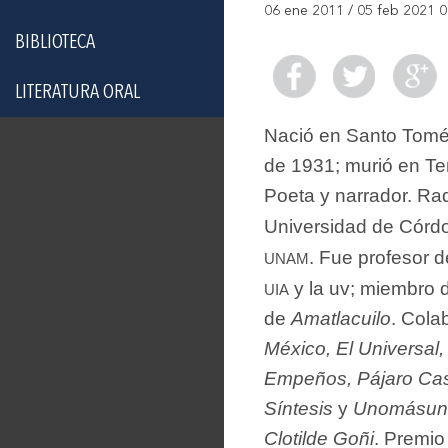
06 ene 2011 / 05 feb 2021 0
BIBLIOTECA
LITERATURA ORAL
Nació en Santo Tomé, 
de 1931; murió en Te
Poeta y narrador. R
Universidad de Córdob
unam
. Fue profesor 
uia
y la uv; miembro d
de
Amatlacuilo
. Cola
México, El Universal,
Empeños, Pájaro Casc
Síntesis
y
Unomásun
Clotilde Goñi
. Premio