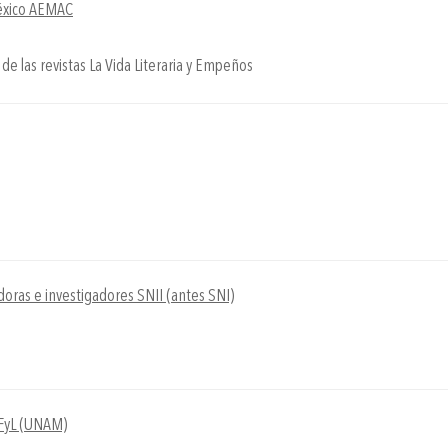
México AEMAC
de las revistas La Vida Literaria y Empeños
doras e investigadores SNII (antes SNI)
 FFyL (UNAM)