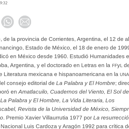
9:32
de la provincia de Corrientes, Argentina, el 12 de ab
nancingo, Estado de México, el 18 de enero de 199
adicó en México desde 1960. Estudió Humanidades e
ff
l
a, Argentina, y el doctorado en Letras en la
y
de
un
de Literatura mexicana e hispanoamericana en la
el consejo editorial de
La Palabra y El Hombre
; dire
boró en
Amatlacuilo, Cuadernos del Viento, El Sol de
 La Palabra y El Hombre, La Vida Literaria, Los
abel, Revista de la Universidad de México, Siempr
o
. Premio Xavier Villaurrutia 1977 por
La resurrecci
 Nacional Luis Cardoza y Aragón 1992 para crítica d