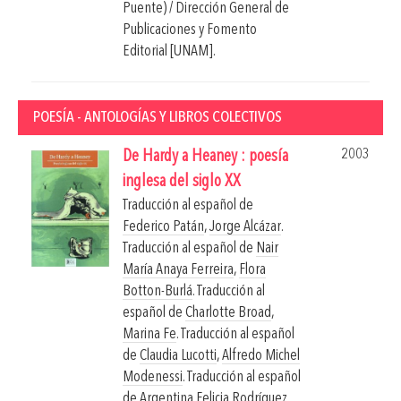
Puente) / Dirección General de
Publicaciones y Fomento
Editorial [UNAM].
POESÍA - ANTOLOGÍAS Y LIBROS COLECTIVOS
2003
De Hardy a Heaney : poesía
inglesa del siglo XX
Traducción al español de
Federico Patán
,
Jorge Alcázar
.
Traducción al español de
Nair
María Anaya Ferreira
,
Flora
Botton-Burlá
. Traducción al
español de
Charlotte Broad
,
Marina Fe
. Traducción al español
de
Claudia Lucotti
,
Alfredo Michel
Modenessi
. Traducción al español
de
Argentina Felicia Rodríguez