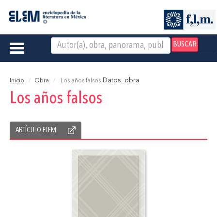
BUSCAR
Toggle
navigation
Datos_obra
Inicio
Obra
Los años falsos
Los años falsos
ARTÍCULO ELEM