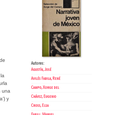
–de
Autores:
Agustín, José
la
Avilés Fabila, René
urla
Campo, Xorge del
n una
Chávez, Eugenio
a’) y
Cross, Elsa
Farill, Manuel