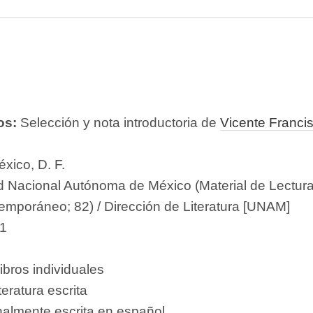
os:
Selección y nota introductoria de
Vicente Franci
xico, D. F.
d Nacional Autónoma de México (Material de Lectura
emporáneo; 82) / Dirección de Literatura [UNAM]
1
ibros individuales
teratura escrita
nalmente escrita en español