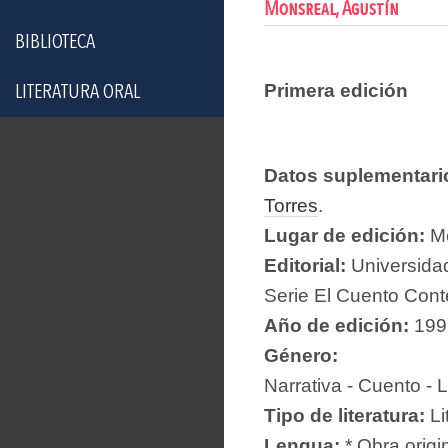
Monsreal, Agustín
BIBLIOTECA
Primera edición
LITERATURA ORAL
Datos suplementari
Torres
.
Lugar de edición:
Mé
Editorial:
Universida
Serie El Cuento Cont
Año de edición:
199
Género:
Narrativa - Cuento - L
Tipo de literatura:
Li
Lengua:
* Obra origi