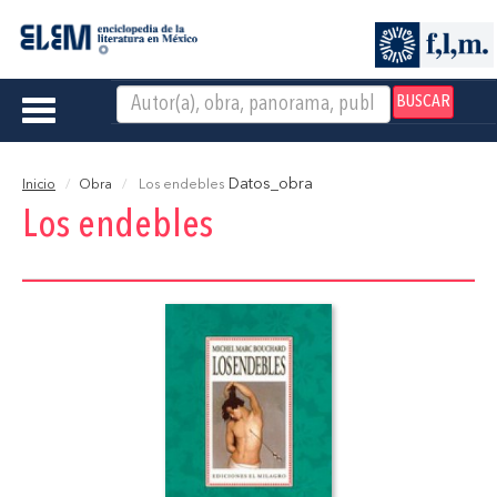
BUSCAR
Toggle
navigation
Datos_obra
Inicio
Obra
Los endebles
Los endebles