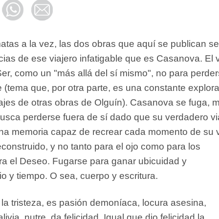
atas a la vez, las dos obras que aquí se publican se
cias de ese viajero infatigable que es Casanova. El v
er, como un "más allá del sí mismo", no para perde
 (tema que, por otra parte, es una constante explor
najes de otras obras de Olguín). Casanova se fuga, 
busca perderse fuera de sí dado que su verdadero vi
una memoria capaz de recrear cada momento de su 
onstruido, y no tanto para el ojo como para los
ara el Deseo. Fugarse para ganar ubicuidad y
o y tiempo. O sea, cuerpo y escritura.
a la tristeza, es pasión demoníaca, locura asesina,
ivia, nutre, da felicidad. Igual que dio felicidad la