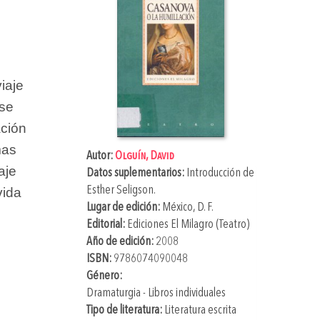
iaje
rse
ación
mas
Autor:
Olguín, David
aje
Datos suplementarios:
Introducción de
Esther Seligson
.
vida
Lugar de edición:
México, D. F.
Editorial:
Ediciones El Milagro (Teatro)
Año de edición:
2008
ISBN:
9786074090048
Género:
Dramaturgia - Libros individuales
Tipo de literatura:
Literatura escrita