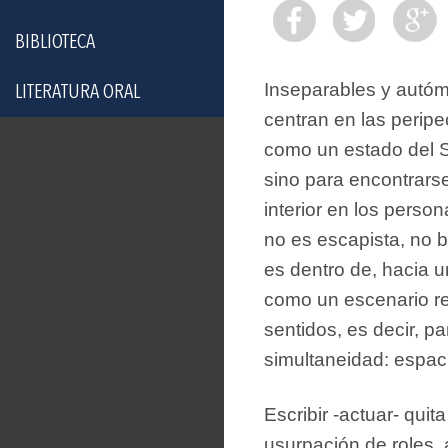
BIBLIOTECA
Inseparables y autóm
LITERATURA ORAL
centran en las peripe
como un estado del S
sino para encontrarse
interior en los perso
no es escapista, no 
es dentro de, hacia 
como un escenario rec
sentidos, es decir, p
simultaneidad: espaci
Escribir -actuar- quit
usurpación de roles, al