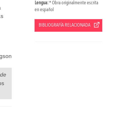
Lengua:
* Obra originalmente escrita
a
en español
as
BIBLIOGRAFÍA RELACIONADA
igson
 de
os