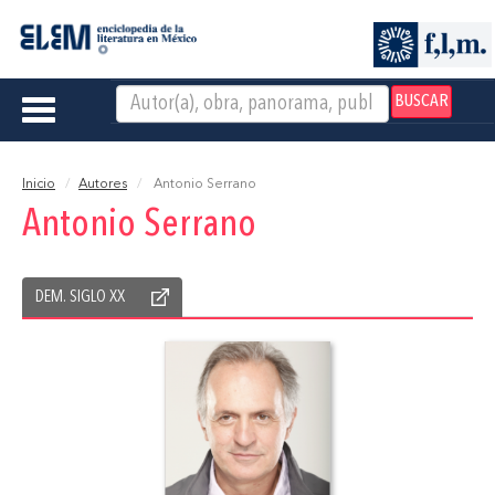
BUSCAR
Toggle
navigation
Inicio
Autores
Antonio Serrano
Antonio Serrano
DEM. SIGLO XX