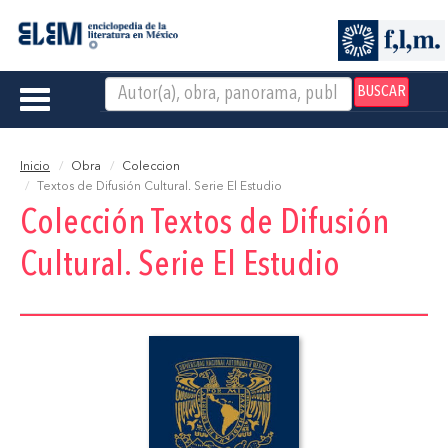
BUSCAR
Toggle
navigation
Inicio
Obra
Coleccion
Textos de Difusión Cultural. Serie El Estudio
Colección Textos de Difusión
Cultural. Serie El Estudio