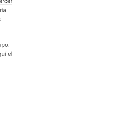
ercer
ría
s
upo:
uí el