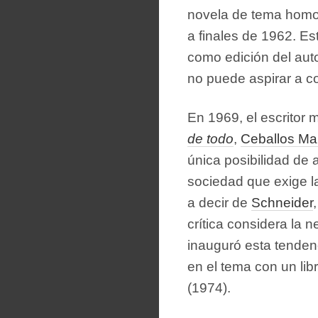
novela de tema homo
a finales de 1962. Est
como edición del aut
no puede aspirar a c
En 1969, el escritor
de todo
,
Ceballos Ma
única posibilidad de 
sociedad que exige l
a decir de
Schneider
crítica considera la 
inauguró esta tenden
en el tema con un li
(1974).