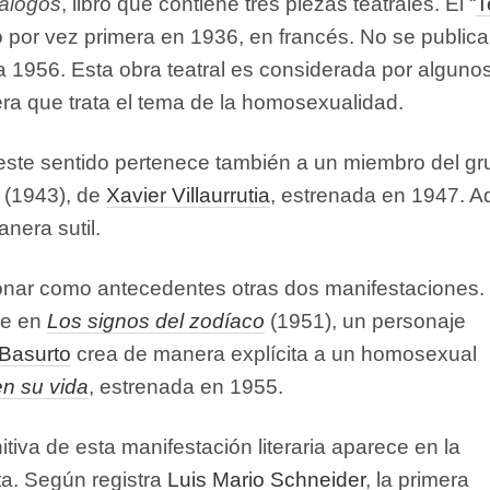
iálogos
, libro que contiene tres piezas teatrales. El “
T
o por vez primera en 1936, en francés. No se publica
a 1956. Esta obra teatral es considerada por alguno
era que trata el tema de la homosexualidad.
ste sentido pertenece también a un miembro del gr
(1943), de
Xavier Villaurrutia
, estrenada en 1947. Aq
nera sutil.
onar como antecedentes otras dos manifestaciones.
be en
Los signos del zodíaco
(1951), un personaje
 Basurto
crea de manera explícita a un homosexual
n su vida
, estrenada en 1955.
nitiva de esta manifestación literaria aparece en la
a. Según registra
Luis Mario Schneider
, la primera