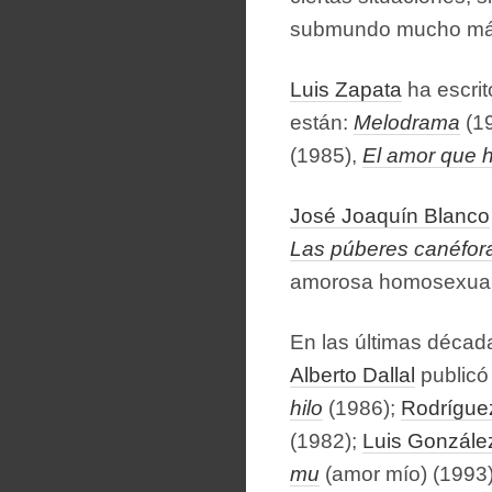
submundo mucho más t
Luis Zapata
ha escri
están:
Melodrama
(1
(1985),
El amor que 
José Joaquín Blanco
Las púberes canéfor
amorosa homosexual e
En las últimas décad
Alberto Dallal
public
hilo
(1986);
Rodrígue
(1982);
Luis Gonzále
mu
(amor mío) (1993