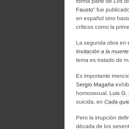
forma parte de
Los d
Fausto
” fue publicad
en español sino hast
críticos como la prim
La segunda obra en e
Invitación a la muerte
tema es tratado de ma
Es importante menci
Sergio Magaña
exhi
homosexual.
Luis G.
suicida, en
Cada quie
Pero la irrupción defi
década de los sesent