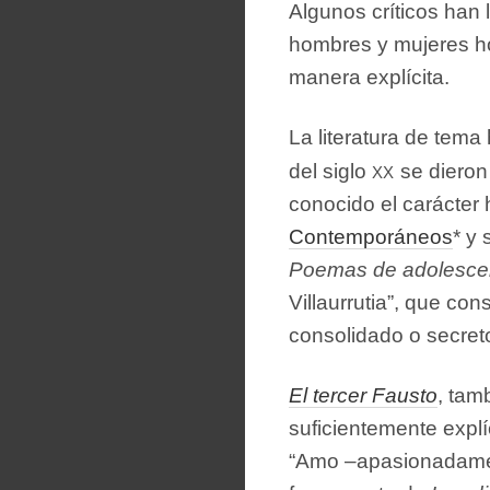
Algunos críticos han 
hombres y mujeres h
manera explícita.
La literatura de tem
xx
del siglo
se dieron
conocido el carácter
Contemporáneos
* y 
Poemas de adolesce
Villaurrutia”, que co
consolidado o secret
El tercer Fausto
, tam
suficientemente explí
“Amo –apasionadamen