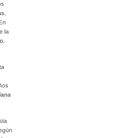
os
as
,
 En
e la
lo
,
ta
ó
años
diana
sta
según