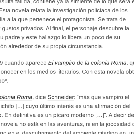
sulta fallida, contiene ya la simiente de lo que será e
 Esta novela relata la investigación policiaca de los
lia a la que pertenece el protagonista. Se trata de
 gustos privados. Al final, el personaje descubre la
 padre y este hallazgo lo libera un poco de su
ón alrededor de su propia circunstancia.
79 cuando aparece
El vampiro de la colonia Roma
, 
onocer en los medios literarios. Con esta novela ob
bo
*.
colonia Roma
, dice
Schneider
: “más que vampiro el
ichifo […] cuyo último interés es una afirmación del
. En definitiva es un pícaro moderno […]”. A decir de
la novela no está en las aventuras, ni en la jocosidad 
sino en el descubrimiento del ambiente citadino en un