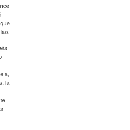
once
ó
 que
lao.
ués
o
a
ela,
, la
te
es