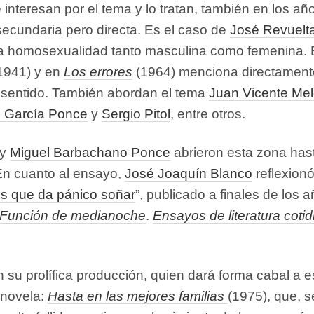
 interesan por el tema y lo tratan, también en los añ
ecundaria pero directa. Es el caso de
José Revuelt
la homosexualidad tanto masculina como femenina.
1941) y en
Los errores
(1964) menciona directament
 sentido. También abordan el tema
Juan Vicente Me
 García Ponce
y
Sergio Pitol
, entre otros.
y
Miguel Barbachano Ponce
abrieron esta zona has
En cuanto al ensayo,
José Joaquín Blanco
reflexion
s que da pánico soñar
”, publicado a finales de los 
Función de medianoche
.
Ensayos de literatura coti
n su prolífica producción, quien dará forma cabal a e
 novela:
Hasta en las mejores familias
(1975), que, 