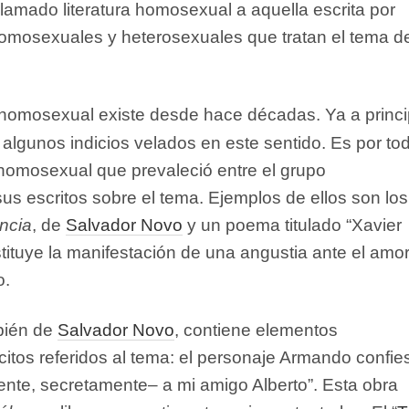
llamado literatura homosexual a aquella escrita por
omosexuales y heterosexuales que tratan el tema d
a homosexual existe desde hace décadas. Ya a princi
 algunos indicios velados en este sentido. Es por to
 homosexual que prevaleció entre el grupo
sus escritos sobre el tema. Ejemplos de ellos son los
ncia
, de
Salvador Novo
y un poema titulado “Xavier
nstituye la manifestación de una angustia ante el amo
o.
bién de
Salvador Novo
, contiene elementos
citos referidos al tema: el personaje Armando confie
te, secretamente– a mi amigo Alberto”. Esta obra