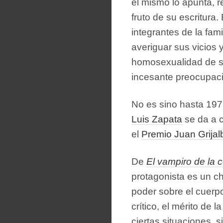
él mismo lo apunta, re
fruto de su escritura.
integrantes de la fami
averiguar sus vicios y
homosexualidad de su
incesante preocupaci
No es sino hasta 19
Luis Zapata
se da a c
el
Premio Juan Grijal
De
El vampiro de la 
protagonista es un ch
poder sobre el cuerpo
crítico, el mérito de 
ciertas situaciones, 