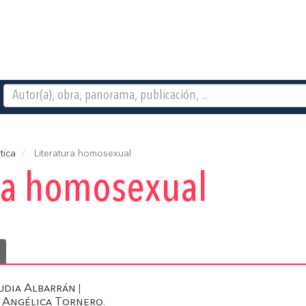
tica
Literatura homosexual
ura homosexual
udia Albarrán
|
Angélica Tornero
|
.