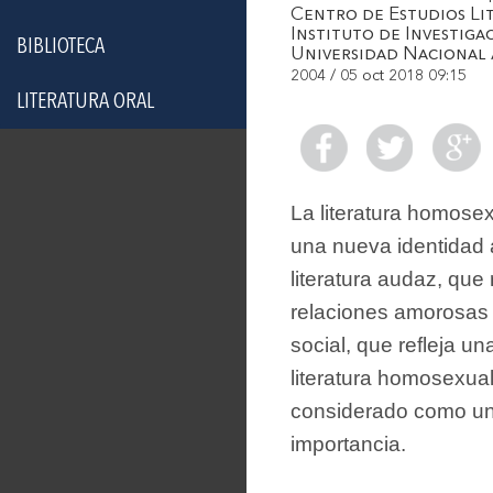
Centro de Estudios Li
Instituto de Investiga
BIBLIOTECA
Universidad Naciona
2004 / 05 oct 2018 09:15
LITERATURA ORAL
La literatura homose
una nueva identidad 
literatura audaz, que
relaciones amorosas a
social, que refleja un
literatura homosexua
considerado como un a
importancia.