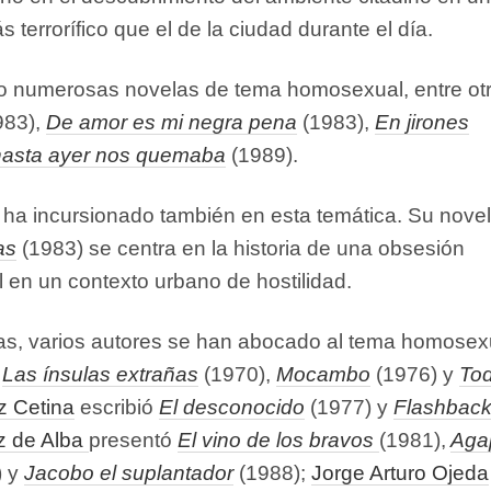
errorífico que el de la ciudad durante el día.
to numerosas novelas de tema homosexual, entre ot
983),
De amor es mi negra pena
(1983),
En jirones
hasta ayer nos quemaba
(1989).
ha incursionado también en esta temática. Su nove
as
(1983) se centra en la historia de una obsesión
n un contexto urbano de hostilidad.
as, varios autores se han abocado al tema homosex
ó
Las ínsulas extrañas
(1970),
Mocambo
(1976) y
Tod
z Cetina
escribió
El desconocido
(1977) y
Flashbac
z de Alba
presentó
El vino de los bravos
(1981),
Aga
) y
Jacobo el suplantador
(1988);
Jorge Arturo Ojeda