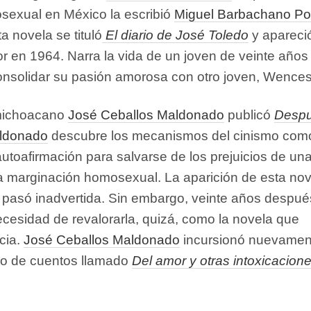
sexual en México la escribió
Miguel Barbachano P
a novela se tituló
El diario de José Toledo
y apareci
or en 1964. Narra la vida de un joven de veinte años
onsolidar su pasión amorosa con otro joven, Wences
 michoacano
José Ceballos Maldonado
publicó
Desp
ldonado
descubre los mecanismos del cinismo com
autoafirmación para salvarse de los prejuicios de un
a marginación homosexual. La aparición de esta nov
, pasó inadvertida. Sin embargo, veinte años después
necesidad de revalorarla, quizá, como la novela que
cia.
José Ceballos Maldonado
incursionó nuevamen
bro de cuentos llamado
Del amor y otras intoxicacion