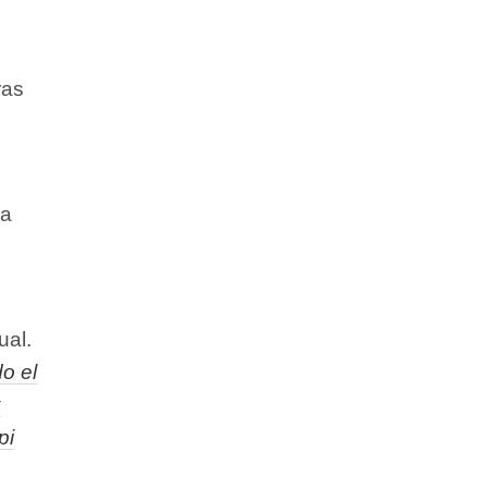
ras
la
ual.
o el
k
pi