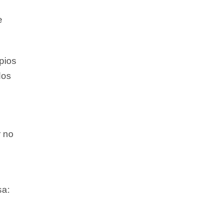
e
pios
dos
r no
sa: