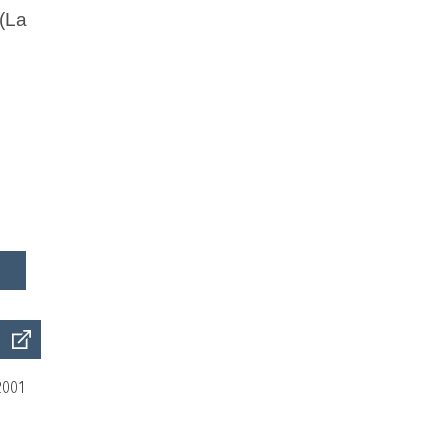
(La
2001