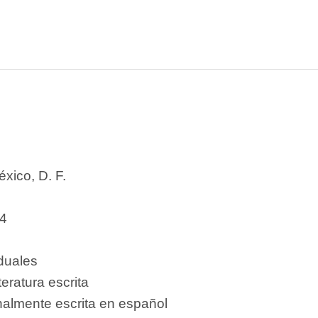
xico, D. F.
4
iduales
teratura escrita
nalmente escrita en español