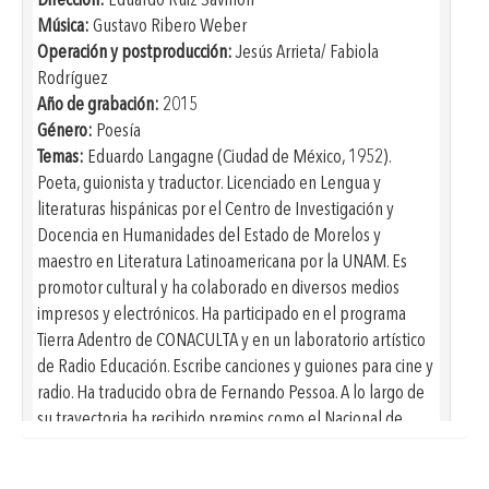
Dirección:
Eduardo Ruiz Saviñón
Música:
Gustavo Ribero Weber
PANDILLA
Operación y postproducción:
Jesús Arrieta/ Fabiola
Rodríguez
TRES POEMAS
Año de grabación:
2015
DONACIÓN DE ÓRGANOS
Género:
Poesía
Temas:
Eduardo Langagne (Ciudad de México, 1952).
NAVEGANTES
Poeta, guionista y traductor. Licenciado en Lengua y
EL OFICIO
literaturas hispánicas por el Centro de Investigación y
Docencia en Humanidades del Estado de Morelos y
EL OFICIO DEL RÍO
maestro en Literatura Latinoamericana por la UNAM. Es
PALABRAS QUE DESLIZAN
promotor cultural y ha colaborado en diversos medios
impresos y electrónicos. Ha participado en el programa
Tierra Adentro de CONACULTA y en un laboratorio artístico
de Radio Educación. Escribe canciones y guiones para cine y
radio. Ha traducido obra de Fernando Pessoa. A lo largo de
su trayectoria ha recibido premios como el Nacional de
Letras Ramón López Velarde, el Poesía Casa de las
Américas, el Nacional de Literatura Gilberto Owen y el