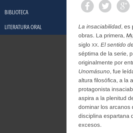
BIBLIOTECA
La insaciabilidad
, es
LITERATURA ORAL
obras. La primera,
Mu
xx
siglo
.
El sentido d
séptima de la serie, 
originalmente por en
Unomásuno
, fue leí
altura filosófica, a la
protagonista insaciab
aspira a la plenitud d
dominar los arcanos d
disciplina espartana q
excesos.