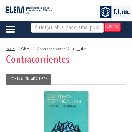
BUSCAR
Toggle
navigation
Datos_obra
Inicio
Obra
Contracorrientes
Contracorrientes
CONTRAPORTADA 1973