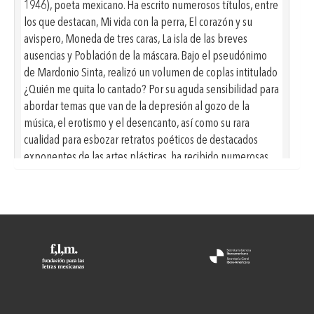
1946), poeta mexicano. Ha escrito numerosos títulos, entre
los que destacan, Mi vida con la perra, El corazón y su
avispero, Moneda de tres caras, La isla de las breves
ausencias y Población de la máscara. Bajo el pseudónimo
de Mardonio Sinta, realizó un volumen de coplas intitulado
¿Quién me quita lo cantado? Por su aguda sensibilidad para
abordar temas que van de la depresión al gozo de la
música, el erotismo y el desencanto, así como su rara
cualidad para esbozar retratos poéticos de destacados
exponentes de las artes plásticas, ha recibido numerosas
distinciones, entre las que se cuentan: el Premio de Poesía
Aguascalientes, el Premio Xavier Villaurrutia, el Premio
Internacional de Poesía Jaime Sabines, el Premio Mazatlán
de Literatura y el Premio Nacional de Ciencias y Artes. A
continuación reproducimos una selección poética –
realizada por el también poeta Luis Paniagua– proveniente
de cuatro títulos: Poesía reunida, El corazón y su avispero,
Población de la máscara y ¿Quién me quita lo cantado? de
Mardonio Sinta. Textos que dan puntual cuenta de las