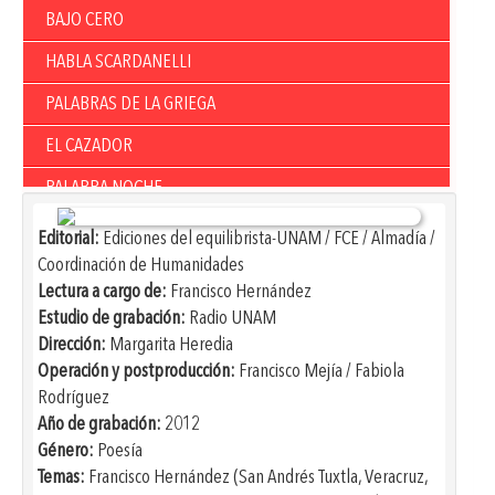
BAJO CERO
HABLA SCARDANELLI
PALABRAS DE LA GRIEGA
EL CAZADOR
PALABRA NOCHE
EL TIEMPO
Editorial:
Ediciones del equilibrista-UNAM / FCE / Almadía /
Coordinación de Humanidades
ANDY WARHOL
Lectura a cargo de:
Francisco Hernández
RENÉ MAGRITTE
Estudio de grabación:
Radio UNAM
Dirección:
Margarita Heredia
ALICE NEEL
Operación y postproducción:
Francisco Mejía / Fabiola
Rodríguez
NADAR
Año de grabación:
2012
HOY AMANECÍ
Género:
Poesía
Temas:
Francisco Hernández (San Andrés Tuxtla, Veracruz,
QUIÉN ME QUITA LO CANTADO