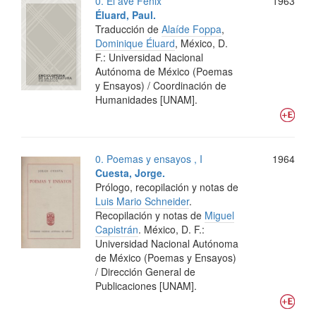
0. El ave Fénix
1963
Éluard, Paul.
Traducción de
Alaíde Foppa
,
Dominique Éluard
,
México, D.
F.: Universidad Nacional
Autónoma de México (Poemas
y Ensayos) / Coordinación de
Humanidades [UNAM].
0. Poemas y ensayos , I
1964
Cuesta, Jorge.
Prólogo, recopilación y notas de
Luis Mario Schneider
.
Recopilación y notas de
Miguel
Capistrán
.
México, D. F.:
Universidad Nacional Autónoma
de México (Poemas y Ensayos)
/ Dirección General de
Publicaciones [UNAM].