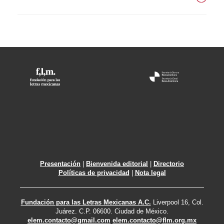
Presentación
|
Bienvenida editorial
|
Directorio
Políticas de privacidad
|
Nota legal
Fundación para las Letras Mexicanas A.C.
Liverpool 16, Col.
Juárez. C.P. 06600. Ciudad de México.
elem.contacto@gmail.com
elem.contacto@flm.org.mx