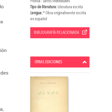
Poesía - Libros individuales
do
Tipo de literatura:
Literatura escrita
Lengua:
* Obra originalmente escrita
en español
la
BIBLIOGRAFÍA RELACIONADA
sión
,
OTRAS EDICIONES
ndes
a,