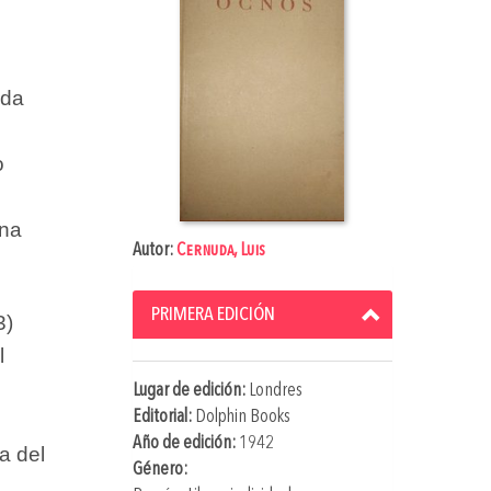
uda
o
una
Autor:
Cernuda, Luis
PRIMERA EDICIÓN
3)
l
Lugar de edición:
Londres
Editorial:
Dolphin Books
Año de edición:
1942
a del
Género: