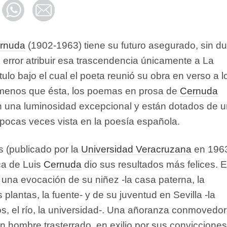
ernuda
(1902-1963) tiene su futuro asegurado, sin d
 error atribuir esa trascendencia únicamente a La
ítulo bajo el cual el poeta reunió su obra en verso a l
 menos que ésta, los poemas en prosa de
Cernuda
 una luminosidad excepcional y están dotados de 
 pocas veces vista en la poesía española.
 (publicado por la
Universidad Veracruzana
en 196
ca de Luis
Cernuda
dio sus resultados más felices. E
e una evocación de su niñez -la casa paterna, la
as plantas, la fuente- y de su juventud en Sevilla -la
s, el río, la universidad-. Una añoranza conmovedor
n hombre trasterrado, en exilio por sus convicciones