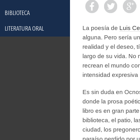
BIBLIOTECA
La poesía de
Luis C
LITERATURA ORAL
alguna. Pero sería un
realidad y el deseo, t
largo de su vida. No
recrean el mundo con
intensidad expresiva
Es sin duda en Ocnos
donde la prosa poéti
libro es en gran part
biblioteca, el patio, l
ciudad, los pregonero
paraíso perdido por u