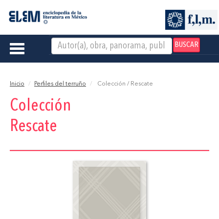
BUSCAR
Toggle
navigation
Inicio
Perfiles del terruño
Colección / Rescate
Colección
Rescate