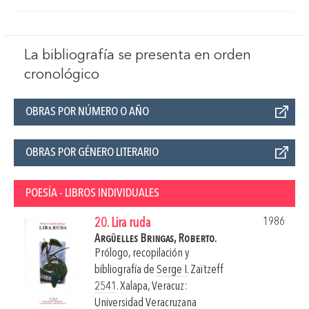
La bibliografía se presenta en orden
cronológico
OBRAS POR NÚMERO O AÑO
OBRAS POR GÉNERO LITERARIO
POESÍA - LIBROS INDIVIDUALES
1986
20. Lira ruda
Argüelles Bringas, Roberto.
Prólogo, recopilación y
bibliografía de
Serge I
. Zaïtzeff
2541
.
Xalapa, Veracuz:
Universidad Veracruzana