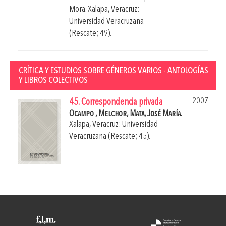
Mora
.
Xalapa, Veracruz:
Universidad Veracruzana
(Rescate; 49).
CRÍTICA Y ESTUDIOS SOBRE GÉNEROS VARIOS - ANTOLOGÍAS
Y LIBROS COLECTIVOS
2007
45. Correspondencia privada
Ocampo , Melchor,
Mata, José María.
Xalapa, Veracruz: Universidad
Veracruzana (Rescate; 45).