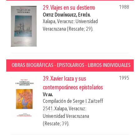
1988
29. Viajes en su destierro
Ortiz Domínguez, Efrén.
Xalapa, Veracruz: Universidad
Veracruzana (Rescate; 29).
OBRAS BIOGRÁFICAS - EPISTOLARIOS - LIBROS INDIVIDUALES
1995
39. Xavier Icaza y sus
contemporáneos epistolarios
Vv aa.
Compilación de
Serge I
. Zaïtzeff
2541
.
Xalapa, Veracruz:
Universidad Veracruzana
(Rescate; 39).