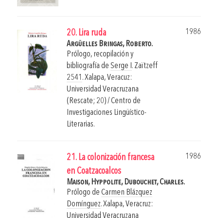
1986
20. Lira ruda
Argüelles Bringas, Roberto.
Prólogo, recopilación y
bibliografía de
Serge I
. Zaïtzeff
2541
.
Xalapa, Veracuz:
Universidad Veracruzana
(Rescate; 20) / Centro de
Investigaciones Lingüístico-
Literarias.
1986
21. La colonización francesa
en Coatzacoalcos
Maison, Hyppolite,
Dubouchet, Charles.
Prólogo de
Carmen Blázquez
Domínguez
.
Xalapa, Veracruz:
Universidad Veracruzana