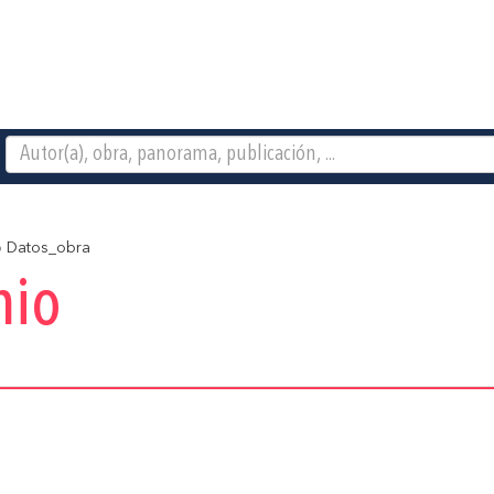
o
Datos_obra
nio