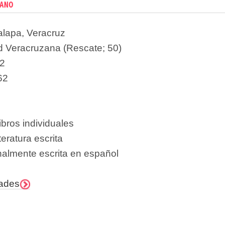
tano
alapa, Veracruz
d Veracruzana (Rescate; 50)
2
62
ibros individuales
teratura escrita
nalmente escrita en español
dades