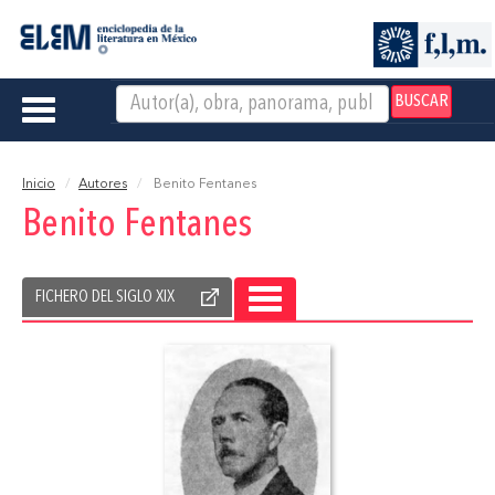
BUSCAR
Toggle
navigation
Inicio
Autores
Benito Fentanes
Benito Fentanes
FICHERO DEL SIGLO XIX
TOGGLE
NAVIGATION