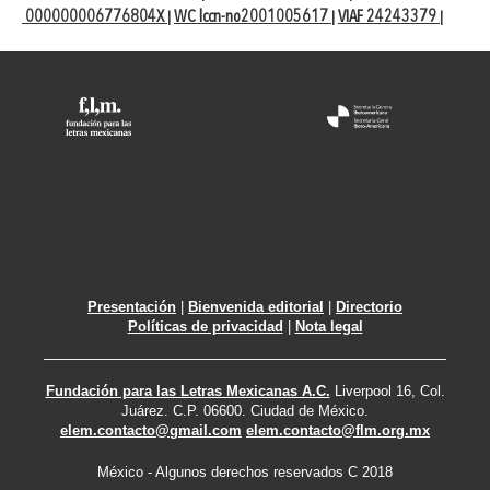
000000006776804X
WC lccn-no2001005617
VIAF 24243379
|
|
|
Presentación
|
Bienvenida editorial
|
Directorio
Políticas de privacidad
|
Nota legal
Fundación para las Letras Mexicanas A.C.
Liverpool 16, Col.
Juárez. C.P. 06600. Ciudad de México.
elem.contacto@gmail.com
elem.contacto@flm.org.mx
México - Algunos derechos reservados C 2018