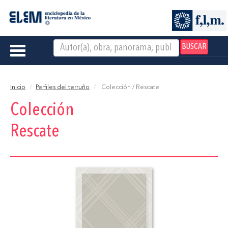
BUSCAR
Toggle
navigation
Inicio
Perfiles del terruño
Colección / Rescate
Colección
Rescate