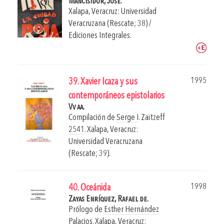
Mancisidor, José.
Xalapa, Veracruz: Universidad
Veracruzana (Rescate; 38) /
Ediciones Integrales.
1995
39. Xavier Icaza y sus
contemporáneos epistolarios
Vv aa.
Compilación de
Serge I
. Zaïtzeff
2541
.
Xalapa, Veracruz:
Universidad Veracruzana
(Rescate; 39).
1998
40. Oceánida
Zayas Enríquez, Rafael de.
Prólogo de
Esther Hernández
Palacios
.
Xalapa, Veracruz: