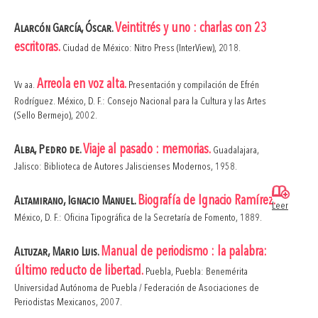
Veintitrés y uno : charlas con 23
Alarcón García, Óscar.
escritoras.
Ciudad de México: Nitro Press (InterView), 2018.
Arreola en voz alta.
Vv aa.
Presentación y compilación de Efrén
Rodríguez. México, D. F.: Consejo Nacional para la Cultura y las Artes
(Sello Bermejo), 2002.
Viaje al pasado : memorias.
Alba, Pedro de.
Guadalajara,
Jalisco: Biblioteca de Autores Jaliscienses Modernos, 1958.
Biografía de Ignacio Ramírez.
Altamirano, Ignacio Manuel.
Leer
México, D. F.: Oficina Tipográfica de la Secretaría de Fomento, 1889.
Manual de periodismo : la palabra:
Altuzar, Mario Luis.
último reducto de libertad.
Puebla, Puebla: Benemérita
Universidad Autónoma de Puebla / Federación de Asociaciones de
Periodistas Mexicanos, 2007.