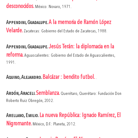
desconocidos.
México: Novaro, 1971.
A la memoria de Ramón López
Appendini, Guadalupe.
Velarde.
Zacatecas: Gobierno del Estado de Zacatecas, 1988.
Jesús Terán: la diplomacia en la
Appendini, Guadalupe.
reforma.
Aguascalientes: Gobierno del Estado de Aguascalientes,
1991.
Balcázar : bendito futbol.
Aquino, Alejandro.
.
Semblanza.
Ardón, Araceli.
Querétaro, Querétaro: Fundación Don
Roberto Ruiz Obregón, 2002.
La nueva República: Ignacio Ramírez, El
Arellano, Emilio.
Nigromante.
México, D.F.: Planeta, 2012.