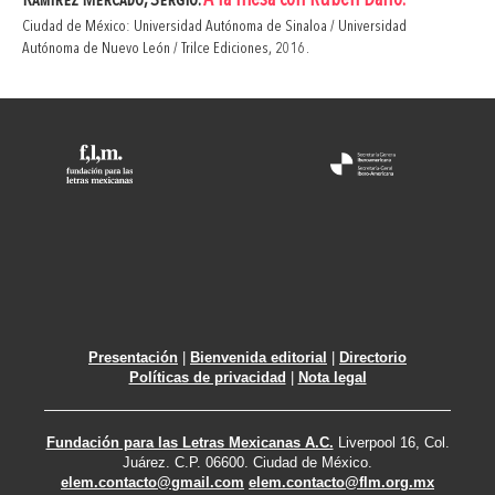
A la mesa con Rubén Darío.
Ramírez Mercado, Sergio.
Ciudad de México: Universidad Autónoma de Sinaloa / Universidad
Autónoma de Nuevo León / Trilce Ediciones, 2016.
Presentación
|
Bienvenida editorial
|
Directorio
Políticas de privacidad
|
Nota legal
Fundación para las Letras Mexicanas A.C.
Liverpool 16, Col.
Juárez. C.P. 06600. Ciudad de México.
elem.contacto@gmail.com
elem.contacto@flm.org.mx