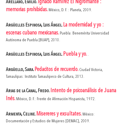
Ignacio Ramírez El Nigromante :
Arellano, Emilio.
memorias prohibidas.
México, D. F. : Planeta, 2009.
La modernidad y yo :
Argüelles Espinosa, Luis Ángel.
escenas cubano mexicanas.
Puebla: Benemérita Universidad
Autónoma de Puebla [BUAP], 2010.
Puebla y yo.
Argüelles Espinosa, Luis Ángel.
.
Pedacitos de recuerdo.
Argüello, Sara.
Ciudad Victoria,
Tamaulipas: Instituto Tamaulipeco de Cultura, 2013.
Intento de psicoanálisis de Juana
Arias de la Canal, Fredo.
Inés.
México, D. F.: Frente de Afirmación Hispanista, 1972.
Misereres y exsultates.
Armenta, Celine.
México:
Documentación y Estudios de Mujeres [DEMAC], 2009.