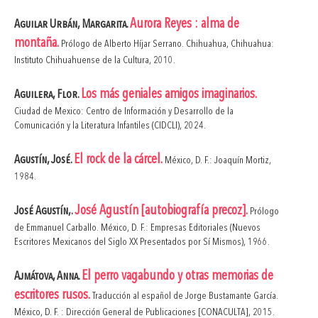
Aurora Reyes : alma de
Aguilar Urbán, Margarita.
montaña.
Prólogo de Alberto Híjar Serrano. Chihuahua, Chihuahua:
Instituto Chihuahuense de la Cultura, 2010.
Los más geniales amigos imaginarios.
Aguilera, Flor.
Ciudad de Mexico: Centro de Información y Desarrollo de la
Comunicación y la Literatura Infantiles (CIDCLI), 2024.
El rock de la cárcel.
Agustín, José.
México, D. F.: Joaquín Mortiz,
1984.
José Agustín [autobiografía precoz].
José Agustín,.
Prólogo
de Emmanuel Carballo. México, D. F.: Empresas Editoriales (Nuevos
Escritores Mexicanos del Siglo XX Presentados por Sí Mismos), 1966.
El perro vagabundo y otras memorias de
Ajmátova, Anna.
escritores rusos.
Traducción al español de Jorge Bustamante García.
México, D. F. : Dirección General de Publicaciones [CONACULTA], 2015.