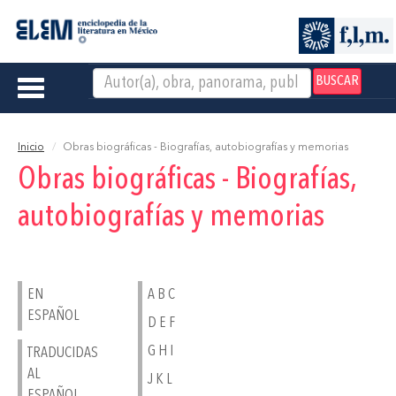
BUSCAR
Toggle
navigation
Inicio
Obras biográficas - Biografías, autobiografías y memorias
Obras biográficas - Biografías,
autobiografías y memorias
EN
A B C
ESPAÑOL
D E F
G H I
TRADUCIDAS
AL
J K L
ESPAÑOL