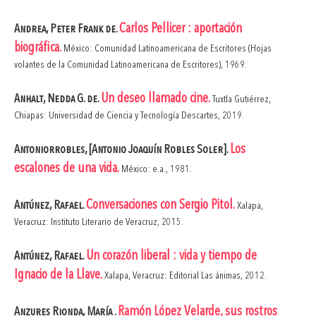
Carlos Pellicer : aportación
Andrea, Peter Frank de.
biográfica.
México: Comunidad Latinoamericana de Escritores (Hojas
volantes de la Comunidad Latinoamericana de Escritores), 1969.
Un deseo llamado cine.
Anhalt, Nedda G. de.
Tuxtla Gutiérrez,
Chiapas: Universidad de Ciencia y Tecnología Descartes, 2019.
Los
Antoniorrobles, [Antonio Joaquín Robles Soler].
escalones de una vida.
México: e.a., 1981.
Conversaciones con Sergio Pitol.
Antúnez, Rafael.
Xalapa,
Veracruz: Instituto Literario de Veracruz, 2015.
Un corazón liberal : vida y tiempo de
Antúnez, Rafael.
Ignacio de la Llave.
Xalapa, Veracruz: Editorial Las ánimas, 2012.
Ramón López Velarde, sus rostros
Anzures Rionda, María .