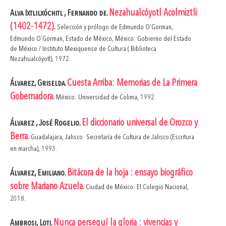
Nezahualcóyotl Acolmiztli
Alva Ixtlilxóchitl , Fernando de.
(1402-1472).
Selección y prólogo de Edmundo O’Gorman,
Edmundo O’Gorman, Estado de México, México: Gobierno del Estado
de México / Instituto Mexiquense de Cultura ( Biblioteca
Nezahualcóyotl), 1972.
Cuesta Arriba: Memorias de La Primera
Álvarez, Griselda.
Gobernadora.
México: Universidad de Colima, 1992.
El diccionario universal de Orozco y
Álvarez , José Rogelio.
Berra.
Guadalajara, Jalisco: Secretaría de Cultura de Jalisco (Escritura
en marcha), 1993.
Bitácora de la hoja : ensayo biográfico
Álvarez, Emiliano.
sobre Mariano Azuela.
Ciudad de México: El Colegio Nacional,
2018.
Nunca perseguí la gloria : vivencias y
Ambrosi, Loti.