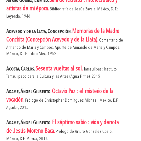
Sala de retratos : intelectuales y
Abreu Gómez, Ermilo.
artistas de mi época.
Bibliografía de Jesús Zavala. México, D. F.:
Leyenda, 1946.
Memorias de la Madre
Acevedo y de la Llata, Concepción.
Conchita (Concepción Acevedo y de la Llata).
Comentario de
Armando de Maria y Campos. Apunte de Armando de Maria y Campos.
México, D . F.: Libro Mex, 1962.
Sesenta vueltas al sol.
Acosta, Carlos.
Tamaulipas: Instituto
Tamaulipeco para la Cultura y las Artes (Agua Firme), 2015.
Octavio Paz : el misterio de la
Adame, Ángel Gilberto.
vocación.
Prólogo de Christopher Domínguez Michael. México, D.F.:
Aguilar, 2015.
El séptimo sabio : vida y derrota
Adame, Ángel Gilberto.
de Jesús Moreno Baca.
Prólogo de Arturo González Cosío.
México, D.F: Porrúa, 2014.