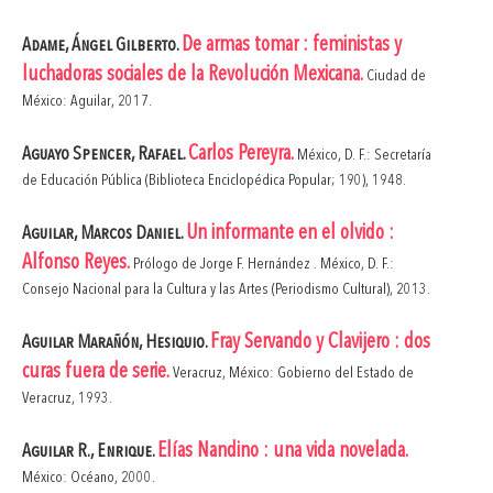
De armas tomar : feministas y
Adame, Ángel Gilberto.
luchadoras sociales de la Revolución Mexicana.
Ciudad de
México: Aguilar, 2017.
Carlos Pereyra.
Aguayo Spencer, Rafael.
México, D. F.: Secretaría
de Educación Pública (Biblioteca Enciclopédica Popular; 190), 1948.
Un informante en el olvido :
Aguilar, Marcos Daniel.
Alfonso Reyes.
Prólogo de Jorge F. Hernández . México, D. F.:
Consejo Nacional para la Cultura y las Artes (Periodismo Cultural), 2013.
Fray Servando y Clavijero : dos
Aguilar Marañón, Hesiquio.
curas fuera de serie.
Veracruz, México: Gobierno del Estado de
Veracruz, 1993.
Elías Nandino : una vida novelada.
Aguilar R., Enrique.
México: Océano, 2000.