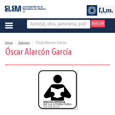
BUSCAR
Toggle
navigation
Inicio
Autores
Óscar Alarcón García
Óscar Alarcón García