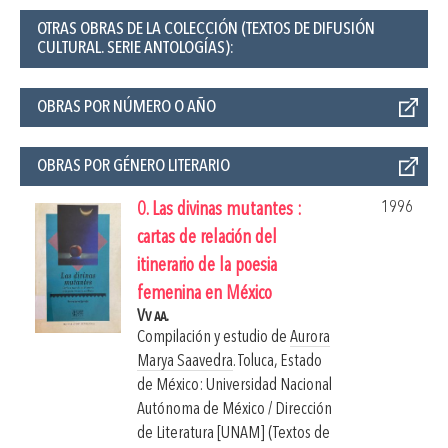
OTRAS OBRAS DE LA COLECCIÓN (TEXTOS DE DIFUSIÓN
CULTURAL. SERIE ANTOLOGÍAS):
OBRAS POR NÚMERO O AÑO
OBRAS POR GÉNERO LITERARIO
1996
0. Las divinas mutantes :
cartas de relación del
itinerario de la poesia
femenina en México
Vv aa.
Compilación y estudio de
Aurora
Marya Saavedra
.
Toluca, Estado
de México: Universidad Nacional
Autónoma de México / Dirección
de Literatura [UNAM] (Textos de