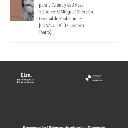
para la Cultura y las Artes /
Ediciones El Milagro / Dirección
General de Publicaciones
[CONACULTA] (La Centena.
Teatro).
Presentación
|
Bienvenida editorial
|
Directorio