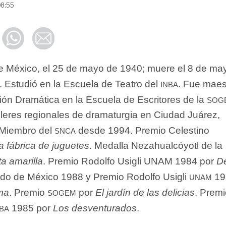
08:55
e México, el 25 de mayo de 1940; muere el 8 de ma
inba
 Estudió en la Escuela de Teatro del
. Fue maes
sog
ón Dramática en la Escuela de Escritores de la
lleres regionales de dramaturgia en Ciudad Juárez,
snca
 Miembro del
desde 1994. Premio Celestino
a fábrica de juguetes
. Medalla Nezahualcóyotl de la
ta amarilla
. Premio Rodolfo Usigli UNAM 1984 por
De
unam
ldo de México 1988 y Premio Rodolfo Usigli
19
sogem
ma
. Premio
por
El jardín de las delicias
. Prem
nba
1985 por
Los desventurados
.