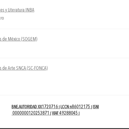
tes y Literatura INBA
tro
es de México (SOGEM)
es de Arte SNCA (SC-FONCA)
BNE.AUTORIDAD XX1720716
LCCN n86012175
ISNI
|
|
0000000120253871
VIAF 49288045
|
|