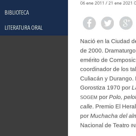
06 ene 2011 / 21 ene 2021 
BIBLIOTECA
LITERATURA ORAL
Nació en la Ciudad d
de 2000. Dramaturgo.
emérito de Composici
coordinador de los ta
Culiacán y Durango.
Gorostiza 1970 por
L
sogem
por
Polo, pelo
calle
. Premio El Hera
por
Muchacha del al
i
Nacional de Teatro