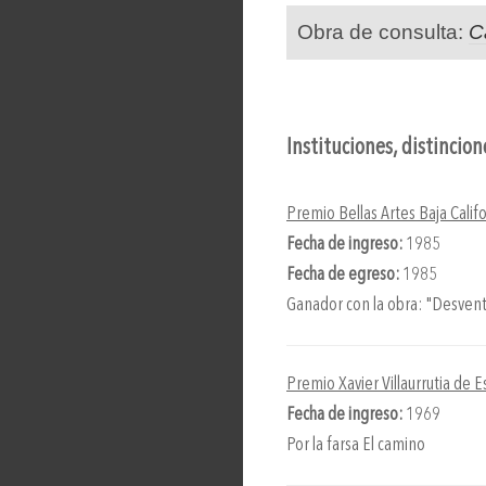
Obra de consulta:
C
Instituciones, distincio
Premio Bellas Artes Baja Cali
Fecha de ingreso:
1985
Fecha de egreso:
1985
Ganador con la obra: "Desven
Premio Xavier Villaurrutia de E
Fecha de ingreso:
1969
Por la farsa El camino