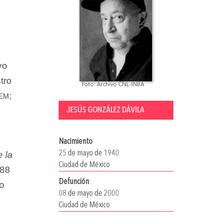
yo
tro
Foto: Archivo CNL-INBA
em
;
JESÚS GONZÁLEZ DÁVILA
Nacimiento
25 de mayo de 1940
 la
Ciudad de México
88
Defunción
io
08 de mayo de 2000
Ciudad de México