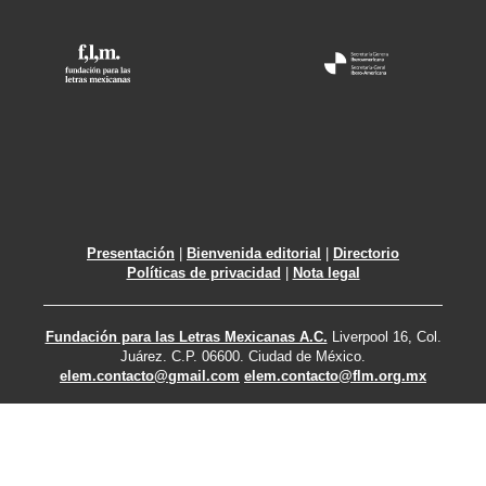
Presentación
|
Bienvenida editorial
|
Directorio
Políticas de privacidad
|
Nota legal
Fundación para las Letras Mexicanas A.C.
Liverpool 16, Col.
Juárez. C.P. 06600. Ciudad de México.
elem.contacto@gmail.com
elem.contacto@flm.org.mx
México - Algunos derechos reservados C 2018