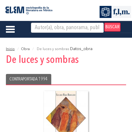
BUSCAR
Toggle
navigation
Datos_obra
Inicio
Obra
De luces y sombras
De luces y sombras
CONTRAPORTADA 1994